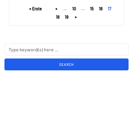
« Erste
«
...
10
...
15
16
17
18
19
»