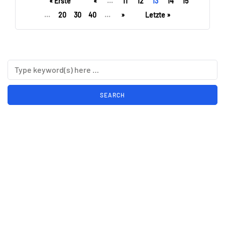
« Erste
«
...
11
12
13
14
15
...
20
30
40
...
»
Letzte »