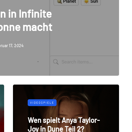
 in Infinite
Sonne macht
ruar 17, 2024
VIDEOSPIELE
Wen spielt Anya Taylor-
Joy in Dune Teil 2?