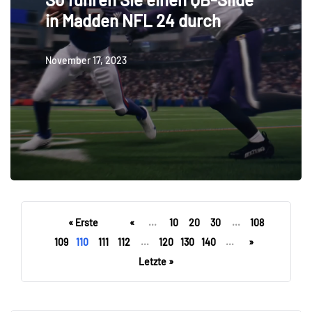
in Madden NFL 24 durch
November 17, 2023
« Erste
«
...
10
20
30
...
108
109
110
111
112
...
120
130
140
...
»
Letzte »