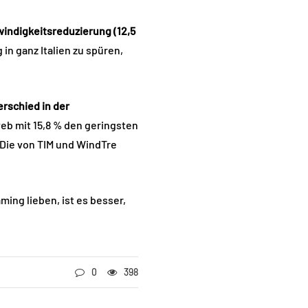
indigkeitsreduzierung (12,5
in ganz Italien zu spüren,
rschied in der
web mit 15,8 % den geringsten
 Die von TIM und WindTre
ing lieben, ist es besser,
0
398