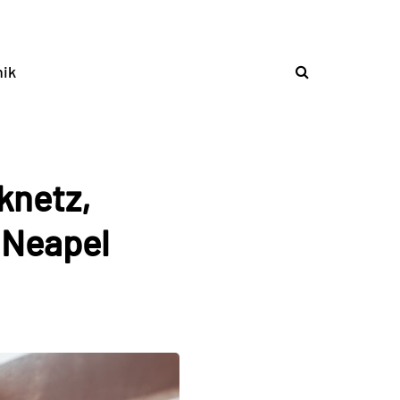
ik
knetz,
 Neapel