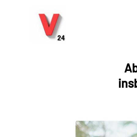
Ab
ins