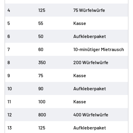
4
125
75 Würfelwürfe
5
55
Kasse
6
50
Aufkleberpaket
7
60
10-minütiger Mietrausch
8
350
200 Würfelwürfe
9
75
Kasse
10
90
Aufkleberpaket
11
100
Kasse
12
800
400 Würfelwürfe
13
125
Aufkleberpaket