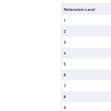
Meilenstein-Level
1
2
3
4
5
6
7
8
9