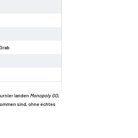
-Grab
Turnier landen
Monopoly GO
,
ekommen sind, ohne echtes