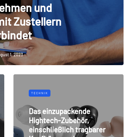
nehmen und
it Zustellern
rbindet
gust 1, 2023
TECHNIK
Das einzupackende
Hightech-Zubehör,
einschließlich tragbarer