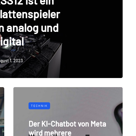
S12 ist ein
lattenspieler
n analog und
igital
gust 1, 2023
TECHNIK
Der KI-Chatbot von Meta
wird mehrere