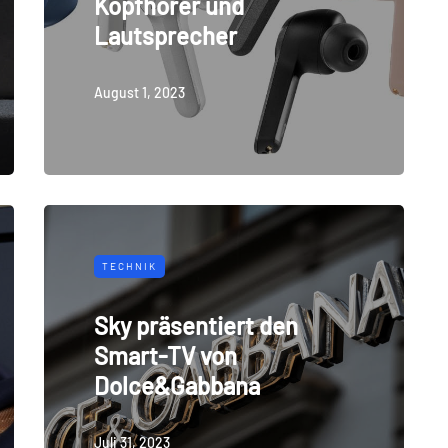
Kopfhörer und
Lautsprecher
August 1, 2023
TECHNIK
Sky präsentiert den
Smart-TV von
Dolce&Gabbana
Juli 31, 2023