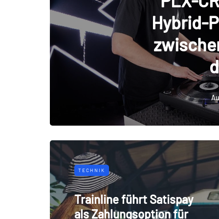
PLX-CRS
Hybrid-P
zwische
d
Au
TECHNIK
Trainline führt Satispay
als Zahlungsoption für