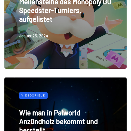
Meilensteine ​​des Monopoly GO
Speedster-Turniers,
aufgelistet
Januar 25, 2024
VIDEOSPIELE
Wie man in Palworld
Anzündholz bekommt und
herstellt