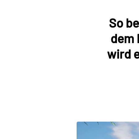
So be
dem 
wird 