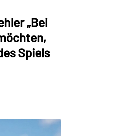
hler „Bei
 möchten,
des Spiels