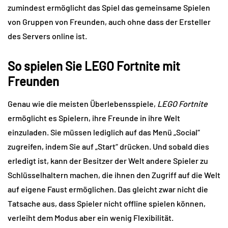
zumindest ermöglicht das Spiel das gemeinsame Spielen
von Gruppen von Freunden, auch ohne dass der Ersteller
des Servers online ist.
So spielen Sie LEGO Fortnite mit
Freunden
Genau wie die meisten Überlebensspiele,
LEGO Fortnite
ermöglicht es Spielern, ihre Freunde in ihre Welt
einzuladen. Sie müssen lediglich auf das Menü „Social“
zugreifen, indem Sie auf „Start“ drücken. Und sobald dies
erledigt ist, kann der Besitzer der Welt andere Spieler zu
Schlüsselhaltern machen, die ihnen den Zugriff auf die Welt
auf eigene Faust ermöglichen. Das gleicht zwar nicht die
Tatsache aus, dass Spieler nicht offline spielen können,
verleiht dem Modus aber ein wenig Flexibilität.