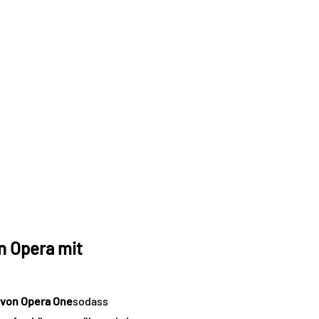
n Opera mit
 von Opera One
sodass