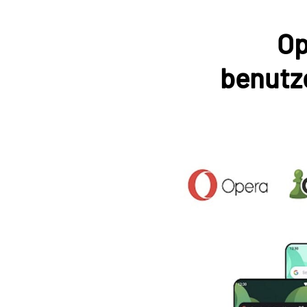
Op
benutze