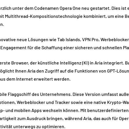
zlich unter dem Codenamen Opera One neu gestartet. Dies ist e
it Multithread-Kompositionstechnologie kombiniert, um eine B
n.
novative neue Lösungen wie Tab Islands, VPN Pro, Werbeblocker 
s Engagement für die Schaffung einer sicheren und schnellen Pl
ste Browser, der künstliche Intelligenz (KI) in Aria integriert. 
glicht Ihnen Aria den Zugriff auf die Funktionen von GPT-Lösun
 aus dem Internet erweitert werden.
obile Flaggschiff des Unternehmens. Diese Version umfasst auß
ionen, Werbeblocker und Tracker sowie eine native Krypto-Wal
p- und mobilen Apps wechseln können. Mit benutzerdefinierte
rtigkeit zum Ausdruck bringen, während Aria, das auch für Opera
ktivität unterwegs zu optimieren.