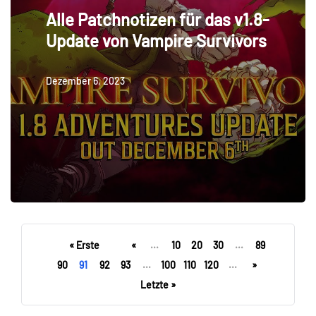
Alle Patchnotizen für das v1.8-
Update von Vampire Survivors
Dezember 6, 2023
« Erste
«
...
10
20
30
...
89
90
91
92
93
...
100
110
120
...
»
Letzte »