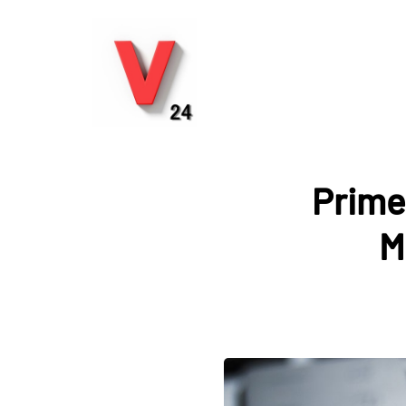
Prime
M