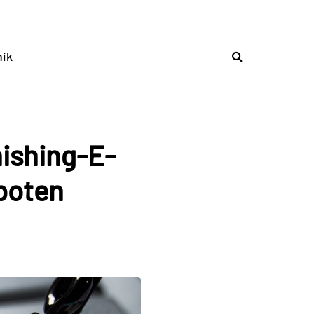
ik
hishing-E-
boten