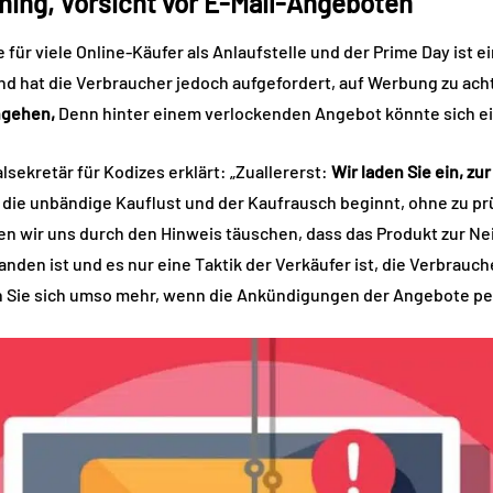
hing, Vorsicht vor E-Mail-Angeboten
 für viele Online-Käufer als Anlaufstelle und der Prime Day ist 
d hat die Verbraucher jedoch aufgefordert, auf Werbung zu ach
ingehen,
Denn hinter einem verlockenden Angebot könnte sich ei
lsekretär für Kodizes erklärt: „Zuallererst:
Wir laden Sie ein, z
die unbändige Kauflust und der Kaufrausch beginnt, ohne zu prü
en wir uns durch den Hinweis täuschen, dass das Produkt zur Ne
handen ist und es nur eine Taktik der Verkäufer ist, die Verbrauc
n Sie sich umso mehr, wenn die Ankündigungen der Angebote per