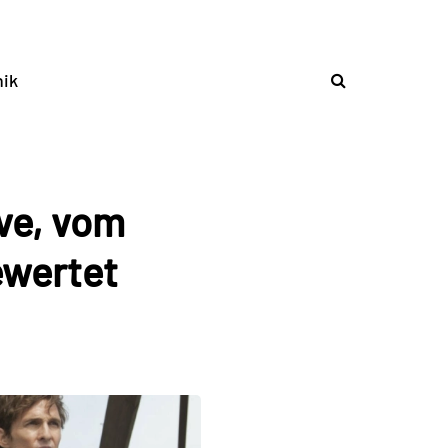
ik
ive, vom
ewertet