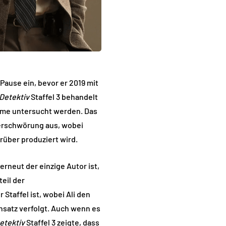
 Pause ein, bevor er 2019 mit
Detektiv
Staffel 3 behandelt
äume untersucht werden. Das
Verschwörung aus, wobei
rüber produziert wird.
erneut der einzige Autor ist,
eil der
Staffel ist, wobei Ali den
nsatz verfolgt. Auch wenn es
etektiv
Staffel 3 zeigte, dass