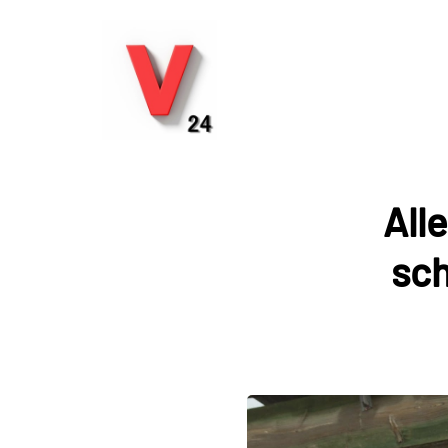
All
sch