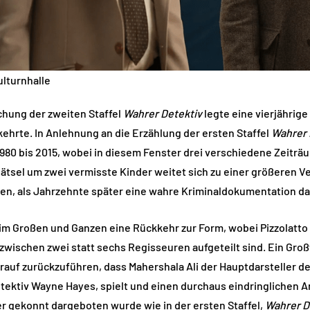
ulturnhalle
chung der zweiten Staffel
Wahrer Detektiv
legte eine vierjährige
kkehrte. In Anlehnung an die Erzählung der ersten Staffel
Wahrer 
1980 bis 2015, wobei in diesem Fenster drei verschiedene Zeitr
Rätsel um zwei vermisste Kinder weitet sich zu einer größeren 
en, als Jahrzehnte später eine wahre Kriminaldokumentation da
t im Großen und Ganzen eine Rückkehr zur Form, wobei Pizzolatto 
wischen zwei statt sechs Regisseuren aufgeteilt sind. Ein Großt
rauf zurückzuführen, dass Mahershala Ali der Hauptdarsteller der 
etektiv Wayne Hayes, spielt und einen durchaus eindringlichen A
er gekonnt dargeboten wurde wie in der ersten Staffel,
Wahrer D