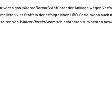
ht von
es gab
Wahrer Detektiv
Anführer der Anklage wegen Verf
amt liefen vier Staffeln der erfolgreichen HBO-Serie, wenn auch 
eszeiten von
Wahrer Detektiv
vom schlechtesten zum besten bewe