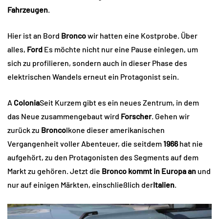
Fahrzeugen
.
Hier ist an Bord
Bronco
wir hatten eine Kostprobe. Über
alles,
Ford
Es möchte nicht nur eine Pause einlegen, um
sich zu profilieren, sondern auch in dieser Phase des
elektrischen Wandels erneut ein Protagonist sein.
A
Colonia
Seit Kurzem gibt es ein neues Zentrum, in dem
das Neue zusammengebaut wird
Forscher
. Gehen wir
zurück zu
Bronco
Ikone dieser amerikanischen
Vergangenheit voller Abenteuer, die seitdem
1966
hat nie
aufgehört, zu den Protagonisten des Segments auf dem
Markt zu gehören. Jetzt die
Bronco kommt in Europa an
und
nur auf einigen Märkten, einschließlich der
Italien
.