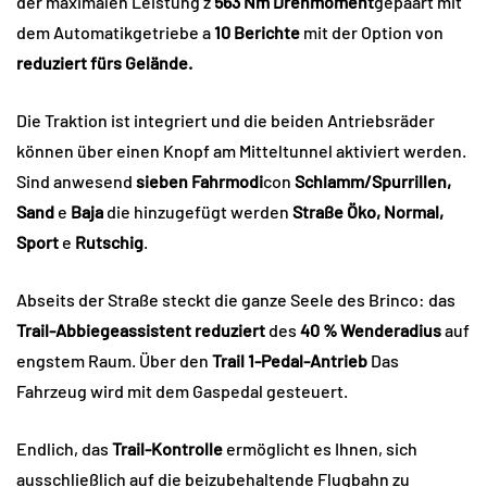
der maximalen Leistung z
563 Nm Drehmoment
gepaart mit
dem Automatikgetriebe a
10 Berichte
mit der Option von
reduziert fürs Gelände.
Die Traktion ist integriert und die beiden Antriebsräder
können über einen Knopf am Mitteltunnel aktiviert werden.
Sind anwesend
sieben Fahrmodi
con
Schlamm/Spurrillen,
Sand
e
Baja
die hinzugefügt werden
Straße
Öko, Normal,
Sport
e
Rutschig
.
Abseits der Straße steckt die ganze Seele des Brinco: das
Trail-Abbiegeassistent
reduziert
des
40 % Wenderadius
auf
engstem Raum. Über den
Trail 1-Pedal-Antrieb
Das
Fahrzeug wird mit dem Gaspedal gesteuert.
Endlich, das
Trail-Kontrolle
ermöglicht es Ihnen, sich
ausschließlich auf die beizubehaltende Flugbahn zu