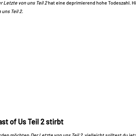
r Letzte von uns Teil 2
hat eine deprimierend hohe Todeszahl. Hier
 uns Teil 2
.
st of Us Teil 2 stirbt
erden möchten
Der Letzte von uns Teil 2
, vielleicht solltest du j