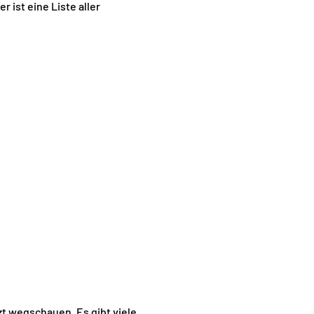
 ist eine Liste aller
etzt wegschauen. Es gibt viele