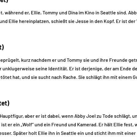
et, während er, Ellie, Tommy und Dina im Kino in Seattle sind. A
nd Ellie hereinplatzen, schießt sie Jesse in den Kopf. Er ist der
t)
geprügelt, kurz nachdem er und Tommy sie und ihre Freunde getr
ihr unklugerweise seine Identität. Er ist derjenige, der am Ende d
tötet hat, und sie sucht nach Rache. Sie schlägt ihn mit einem G
tet)
Hauptfigur, aber er ist dabei, wenn Abby Joel zu Tode schlägt, un
st er ein „Wolf“ und ein Freund und Kamerad. Er hält Ellie fest, 
esser. Später holt Ellie ihn in Seattle ein und sticht ihm mit eine