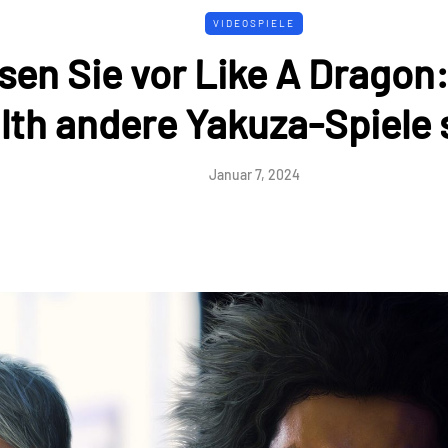
VIDEOSPIELE
en Sie vor Like A Dragon: 
th andere Yakuza-Spiele 
Januar 7, 2024