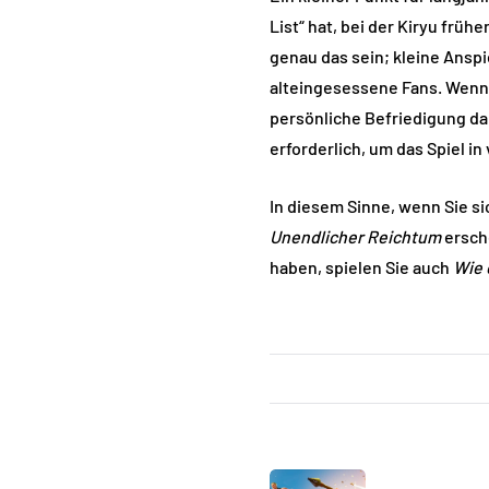
List“ hat, bei der Kiryu frü
genau das sein; kleine Ansp
alteingesessene Fans. Wenn 
persönliche Befriedigung dar
erforderlich, um das Spiel i
In diesem Sinne, wenn Sie s
Unendlicher Reichtum
ersch
haben, spielen Sie auch
Wie 