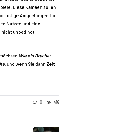
piele. Diese Kameen sollen
nd lustige Anspielungen für
sen Nutzen und eine
d nicht unbedingt
n möchten
Wie ein Drache:
che,
und wenn Sie dann Zeit
0
418