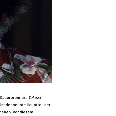
s Dauerbrenners
Yakuza
m
ist der neunte Hauptteil der
tgehen. Vor diesem