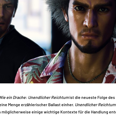
Wie ein Drache: Unendlicher Reichtum
ist die neueste Folge de
eine Menge erzählerischer Ballast einher.
Unendlicher Reichtu
n möglicherweise einige wichtige Kontexte für die Handlung en