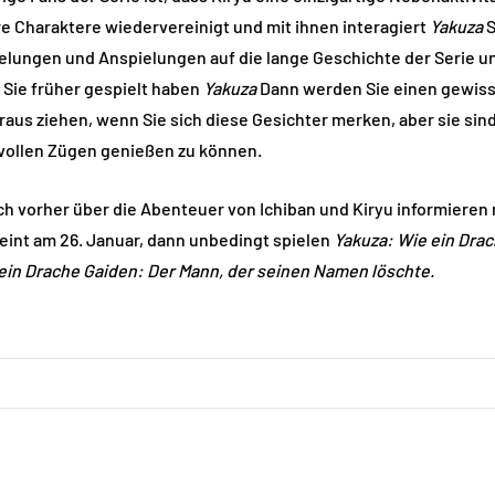
here Charaktere wiedervereinigt und mit ihnen interagiert
Yakuza
S
ielungen und Anspielungen auf die lange Geschichte der Serie u
Sie früher gespielt haben
Yakuza
Dann werden Sie einen gewis
aus ziehen, wenn Sie sich diese Gesichter merken, aber sie sin
n vollen Zügen genießen zu können.
ich vorher über die Abenteuer von Ichiban und Kiryu informiere
eint am 26. Januar, dann unbedingt spielen
Yakuza: Wie ein Dra
ein Drache Gaiden: Der Mann, der seinen Namen löschte.