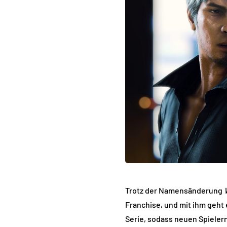
Trotz der Namensänderung
Franchise, und mit ihm geht 
Serie, sodass neuen Spieler