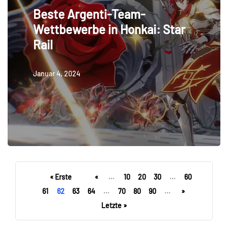
Beste Argenti-Team-
Wettbewerbe in Honkai: Star
Rail
Januar 4, 2024
« Erste
«
...
10
20
30
...
60
61
62
63
64
...
70
80
90
...
»
Letzte »